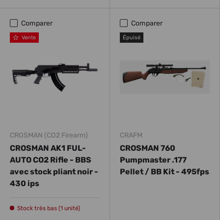
Comparer
Comparer
Vente
Épuisé
CROSMAN (CO2 Firearm)
CRAFM
CROSMAN AK1 FUL-
CROSMAN 760
AUTO CO2 Rifle - BBS
Pumpmaster .177
avec stock pliant noir -
Pellet / BB Kit - 495fps
430 ips
Stock très bas (1 unité)