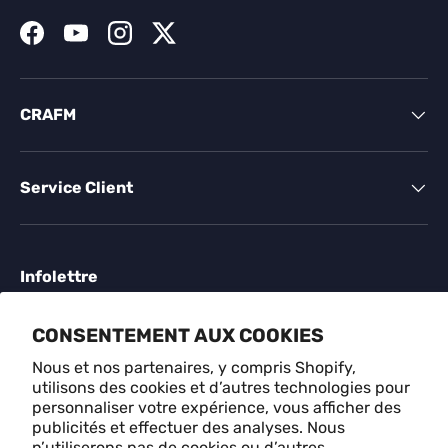
Facebook
YouTube
Instagram
Twitter
CRAFM
Service Client
Infolettre
Inscrivez-vous à des offres exclusives, des histoires
CONSENTEMENT AUX COOKIES
originales, des événements et plus encore.
Nous et nos partenaires, y compris Shopify,
utilisons des cookies et d’autres technologies pour
E-mail
S'ABONN
personnaliser votre expérience, vous afficher des
publicités et effectuer des analyses. Nous
n’utiliserons pas de cookies ou d’autres