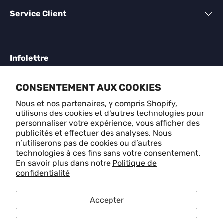
Service Client
Infolettre
Inscrivez-vous à des offres exclusives, des histoires
CONSENTEMENT AUX COOKIES
originales, des événements et plus encore.
Nous et nos partenaires, y compris Shopify,
utilisons des cookies et d’autres technologies pour
E-mail
S'ABONN
personnaliser votre expérience, vous afficher des
publicités et effectuer des analyses. Nous
n’utiliserons pas de cookies ou d’autres
technologies à ces fins sans votre consentement.
Méthodes de paiement acceptées
En savoir plus dans notre
Politique de
confidentialité
Langue
Français
Accepter