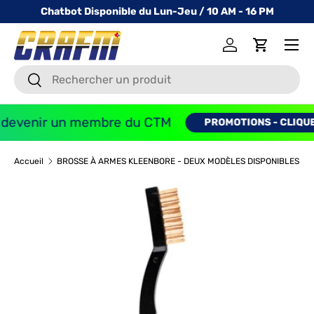
Chatbot Disponible du Lun-Jeu / 10 AM - 16 PM
ALLER AU CONTENU
Menu
Se connecter
Panier
Recherche
Recherche
devenir un membre du CTM
PROMOTIONS - CLIQUEZ 
Accueil
BROSSE À ARMES KLEENBORE - DEUX MODÈLES DISPONIBLES
Image 2 est maintenant disponible en vue de la galerie