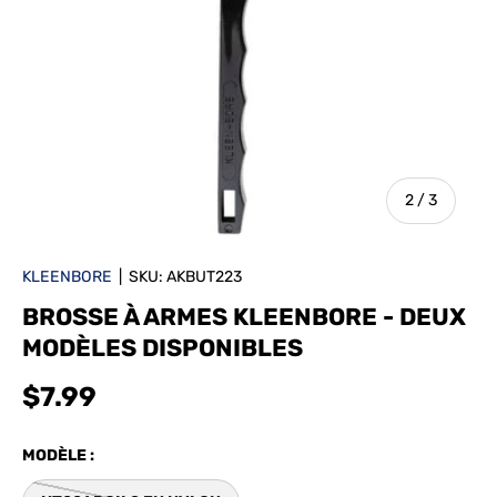
de
2
/
3
KLEENBORE
|
SKU:
AKBUT223
BROSSE À ARMES KLEENBORE - DEUX
MODÈLES DISPONIBLES
$7.99
MODÈLE :