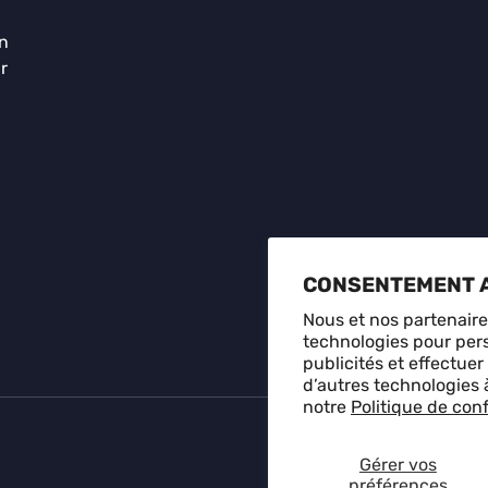
on
r
CONSENTEMENT 
Nous et nos partenaires
technologies pour pers
Méthodes de paiement acc
publicités et effectuer
d’autres technologies 
notre
Politique de conf
Politique 
Gérer vos
préférences