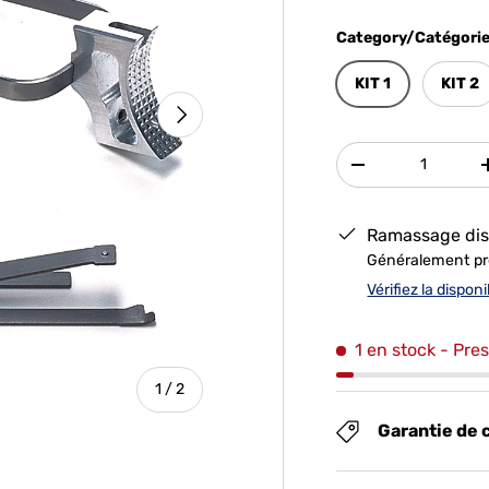
Category/Catégori
KIT 1
KIT 2
SUIVANT
Qté
-
Ramassage dis
Généralement prê
Vérifiez la dispon
1 en stock
- Pres
de
1
/
2
Garantie de 