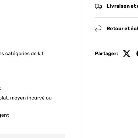
Livraison et
lerie
Retour et é
s catégories de kit
Partager:
t
 plat, moyen incurvé ou
gent