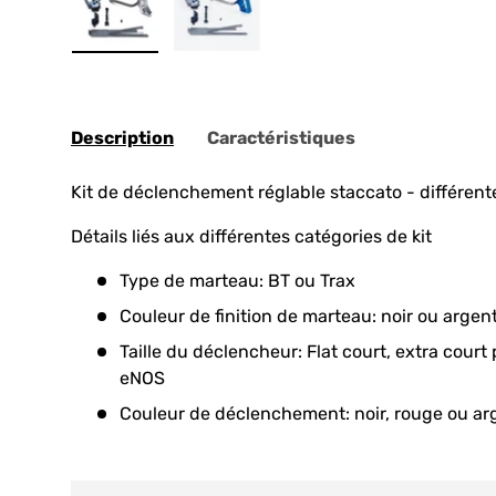
Chargez l'image 1 en vue de la galerie
Chargez l'image 2 en vue de la ga
Description
Caractéristiques
Kit de déclenchement réglable staccato - différente
Détails liés aux différentes catégories de kit
Type de marteau: BT ou Trax
Couleur de finition de marteau: noir ou argen
Taille du déclencheur: Flat court, extra court
eNOS
Couleur de déclenchement: noir, rouge ou ar