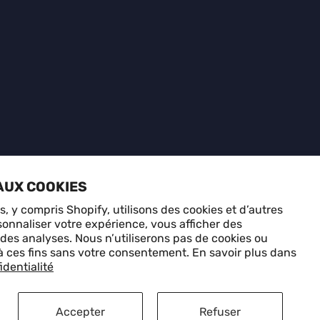
AUX COOKIES
, y compris Shopify, utilisons des cookies et d’autres
onnaliser votre expérience, vous afficher des
eptées
 des analyses. Nous n’utiliserons pas de cookies ou
à ces fins sans votre consentement. En savoir plus dans
identialité
de confidentialité
Politique de remboursement
Conditions d'utilisation
Accepter
Refuser