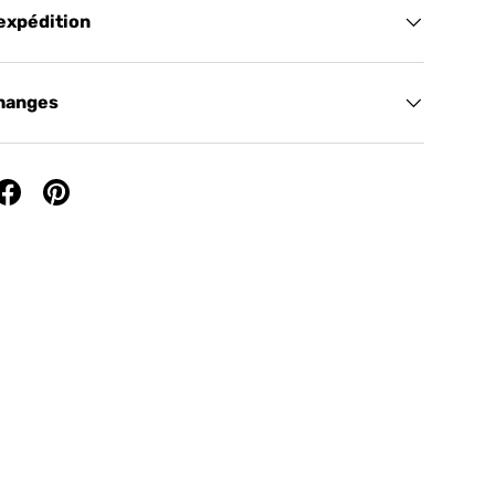
 expédition
changes