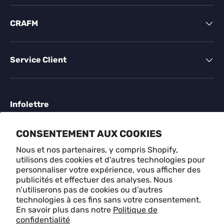
CRAFM
Service Client
Infolettre
Inscrivez-vous à des offres exclusives, des histoires
CONSENTEMENT AUX COOKIES
originales, des événements et plus encore.
Nous et nos partenaires, y compris Shopify,
utilisons des cookies et d’autres technologies pour
E-mail
S'ABONN
personnaliser votre expérience, vous afficher des
publicités et effectuer des analyses. Nous
n’utiliserons pas de cookies ou d’autres
technologies à ces fins sans votre consentement.
Méthodes de paiement acceptées
En savoir plus dans notre
Politique de
confidentialité