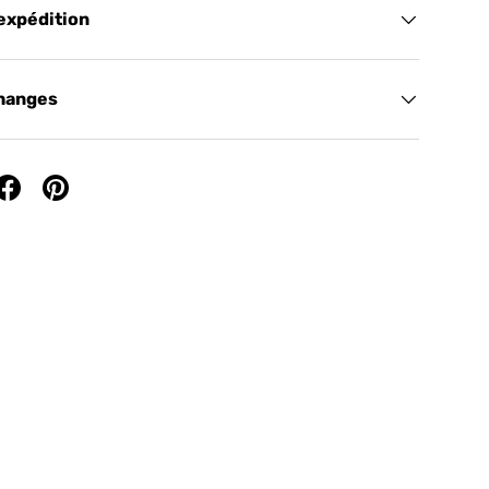
 expédition
changes