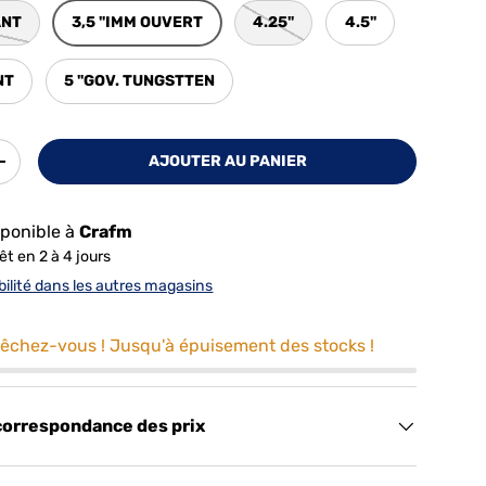
ANT
3,5 "IMM OUVERT
4.25"
4.5"
NT
5 "GOV. TUNGSTTEN
AJOUTER AU PANIER
+
ponible à
Crafm
t en 2 à 4 jours
ibilité dans les autres magasins
êchez-vous ! Jusqu'à épuisement des stocks !
correspondance des prix