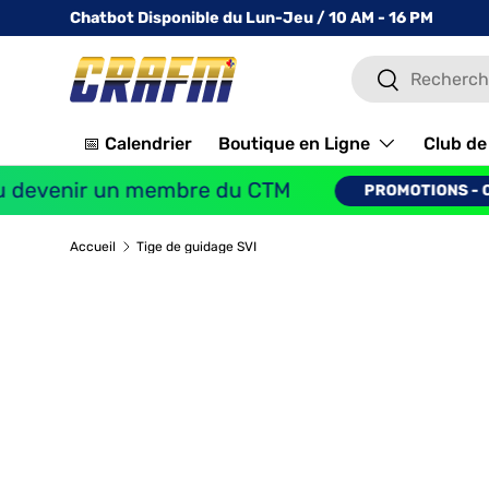
Chatbot Disponible du Lun-Jeu / 10 AM - 16 PM
ALLER AU CONTENU
Recherche
Recherche
📅 Calendrier
Boutique en Ligne
Club de 
evenir un membre du CTM
PROMOTIONS - CLIQ
Accueil
Tige de guidage SVI